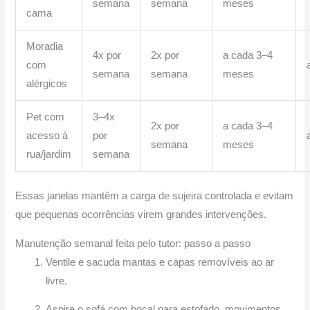
semana
semana
meses
cama
Moradia
4x por
2x por
a cada 3–4
com
semana
semana
meses
alérgicos
Pet com
3–4x
2x por
a cada 3–4
acesso à
por
semana
meses
rua/jardim
semana
Essas janelas mantêm a carga de sujeira controlada e evitam
que pequenas ocorrências virem grandes intervenções.
Manutenção semanal feita pelo tutor: passo a passo
Ventile e sacuda mantas e capas removíveis ao ar
livre.
Aspire o sofá com bocal para estofado, movimentos