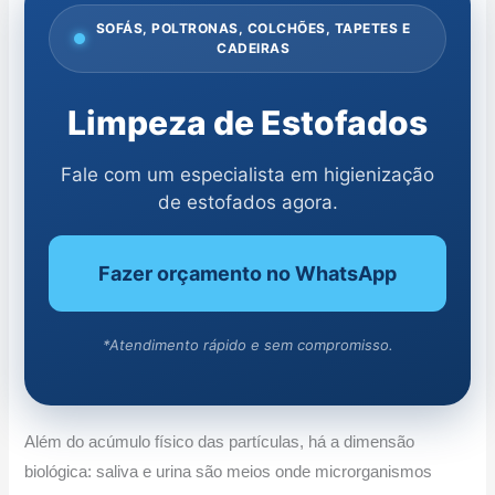
SOFÁS, POLTRONAS, COLCHÕES, TAPETES E
CADEIRAS
Limpeza de Estofados
Fale com um especialista em higienização
de estofados agora.
Fazer orçamento no WhatsApp
*Atendimento rápido e sem compromisso.
Além do acúmulo físico das partículas, há a dimensão
biológica: saliva e urina são meios onde microrganismos