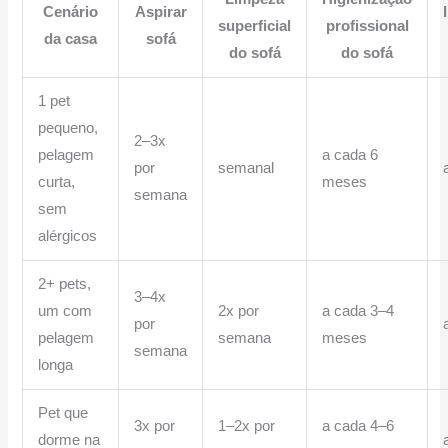
Cenário
Aspirar
superficial
profissional
da casa
sofá
do sofá
do sofá
1 pet
pequeno,
2–3x
pelagem
a cada 6
por
semanal
curta,
meses
semana
sem
alérgicos
2+ pets,
3–4x
um com
2x por
a cada 3–4
por
pelagem
semana
meses
semana
longa
Pet que
3x por
1–2x por
a cada 4–6
dorme na