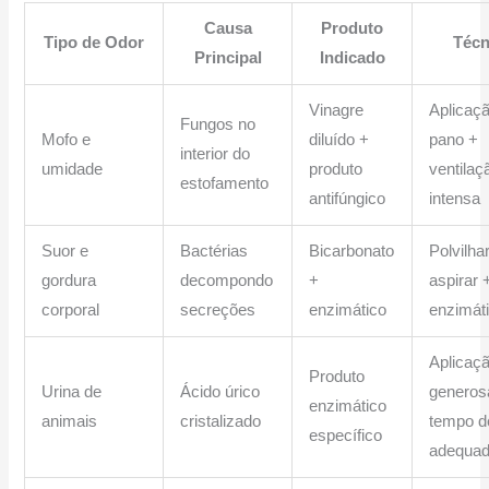
Causa
Produto
Tipo de Odor
Técn
Principal
Indicado
Vinagre
Aplicaç
Fungos no
Mofo e
diluído +
pano +
interior do
umidade
produto
ventilaç
estofamento
antifúngico
intensa
Suor e
Bactérias
Bicarbonato
Polvilhar
gordura
decompondo
+
aspirar 
corporal
secreções
enzimático
enzimát
Aplicaç
Produto
Urina de
Ácido úrico
generos
enzimático
animais
cristalizado
tempo d
específico
adequa