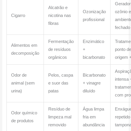
Gerador
Alcatrão e
Ozonização
ozônio 
Cigarro
nicotina nas
profissional
ambient
fibras
fechado
Fermentação
Enzimático
Tratame
Alimentos em
de resíduos
+
ponto d
decomposição
orgânicos
bicarbonato
origem +
Aspiraç
Odor de
Pelos, caspa
Bicarbonato
intensa 
animal (sem
e suor das
+ vinagre
tratame
urina)
patas
diluído
com pro
Resíduo de
Água limpa
Enxágu
Odor químico
limpeza mal
fria em
repetid
de produtos
removido
abundância
tampon