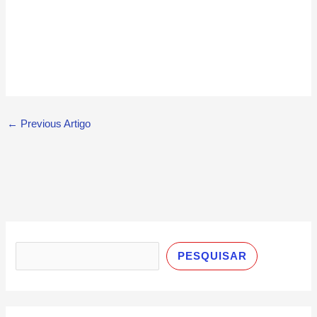
←
Previous Artigo
P
e
PESQUISAR
s
q
u