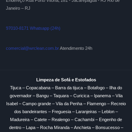
Endereço Rua Porto Vitória, 281 - Jacarepaguá - RJ Rio de
Janeiro – RJ
97010-8171 Whatsapp (24h)
comercial@wrclean.com.br
Atendimento 24h
Limpeza de Sofá e Estofados
Tijuca – Copacabana – Barra da tijuca – Botafogo – Ilha do
governador – Bangu – Taquara – Curicica – Ipanema – Vila
Isabel – Campo grande – Vila da Penha – Flamengo – Recreio
dos bandeirantes – Freguesia – Laranjeiras – Leblon –
Madureira – Catete – Realengo – Cachambi – Engenho de
dentro – Lapa – Rocha Miranda – Anchieta – Bonsucesso –