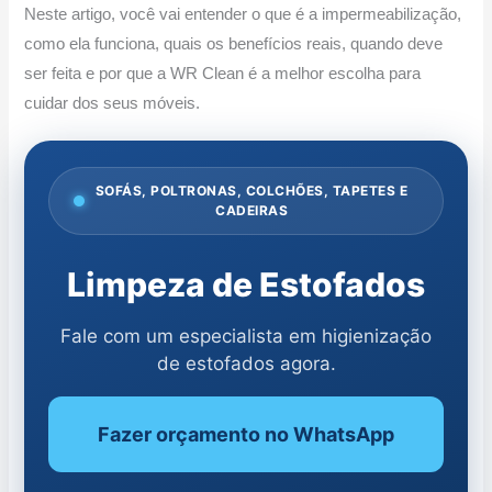
Neste artigo, você vai entender o que é a impermeabilização,
como ela funciona, quais os benefícios reais, quando deve
ser feita e por que a WR Clean é a melhor escolha para
cuidar dos seus móveis.
SOFÁS, POLTRONAS, COLCHÕES, TAPETES E
CADEIRAS
Limpeza de Estofados
Fale com um especialista em higienização
de estofados agora.
Fazer orçamento no WhatsApp