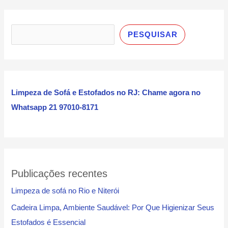
P
e
PESQUISAR
s
q
u
i
Limpeza de Sofá e Estofados no RJ: Chame agora no
s
Whatsapp 21 97010-8171
a
r
Publicações recentes
Limpeza de sofá no Rio e Niterói
Cadeira Limpa, Ambiente Saudável: Por Que Higienizar Seus
Estofados é Essencial