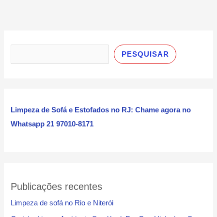
P
e
PESQUISAR
s
q
u
i
Limpeza de Sofá e Estofados no RJ: Chame agora no
s
Whatsapp 21 97010-8171
a
r
Publicações recentes
Limpeza de sofá no Rio e Niterói