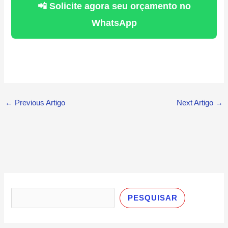
📲 Solicite agora seu orçamento no
WhatsApp
←
Previous Artigo
Next Artigo
→
P
e
PESQUISAR
s
q