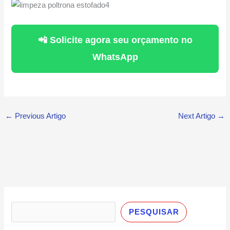
📲 Solicite agora seu orçamento no
WhatsApp
←
Previous Artigo
Next Artigo
→
P
e
PESQUISAR
s