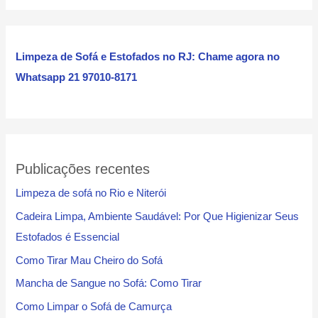
q
u
i
Limpeza de Sofá e Estofados no RJ: Chame agora no
s
Whatsapp 21 97010-8171
a
r
Publicações recentes
Limpeza de sofá no Rio e Niterói
Cadeira Limpa, Ambiente Saudável: Por Que Higienizar Seus
Estofados é Essencial
Como Tirar Mau Cheiro do Sofá
Mancha de Sangue no Sofá: Como Tirar
Como Limpar o Sofá de Camurça