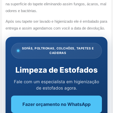
na superfície do tapete eliminando assim fungos, ácaros, mal
odores e bactérias.
Após seu tapete ser lavado e higienizado ele é embalado para
entrega e assim agendamos com você a data de devolução.
SOFÁS, POLTRONAS, COLCHÕES, TAPETES E
CADEIRAS
Limpeza de Estofados
Fale com um especialista em higienização
de estofados agora.
Fazer orçamento no WhatsApp