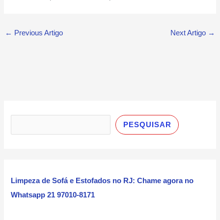
←
Previous Artigo
Next Artigo
→
P
e
PESQUISAR
s
q
u
i
Limpeza de Sofá e Estofados no RJ: Chame agora no
s
Whatsapp 21 97010-8171
a