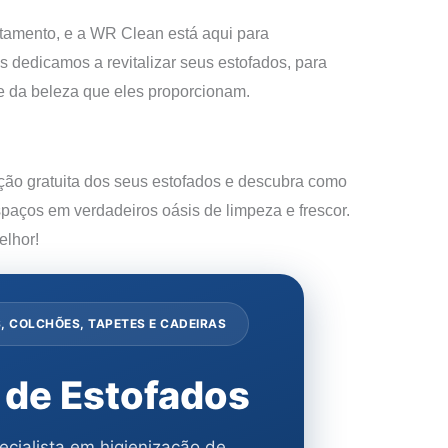
tamento, e a WR Clean está aqui para
 dedicamos a revitalizar seus estofados, para
 e da beleza que eles proporcionam.
ção gratuita dos seus estofados e descubra como
aços em verdadeiros oásis de limpeza e frescor.
lhor!
, COLCHÕES, TAPETES E CADEIRAS
 de Estofados
cialista em higienização de