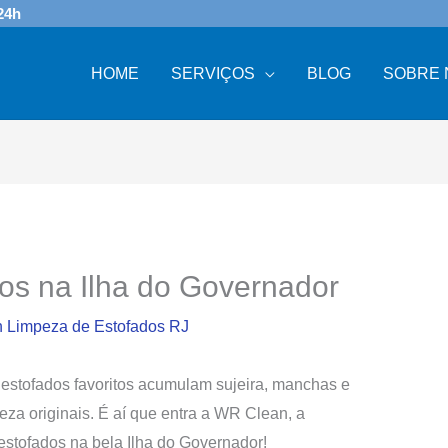
24h
HOME
SERVIÇOS
BLOG
SOBRE 
os na Ilha do Governador
 Limpeza de Estofados RJ
estofados favoritos acumulam sujeira, manchas e
eza originais. É aí que entra a WR Clean, a
 estofados na bela Ilha do Governador!