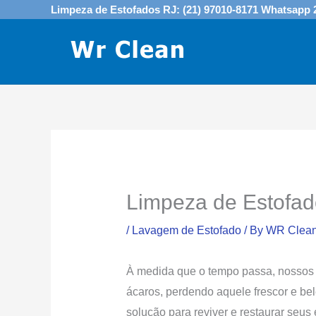
Skip
Limpeza de Estofados RJ: (21) 97010-8171 Whatsapp 
to
content
Limpeza de Estofad
/
Lavagem de Estofado
/ By
WR Clean
À medida que o tempo passa, nossos 
ácaros, perdendo aquele frescor e bel
solução para reviver e restaurar seus