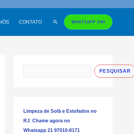
Search
NÓS
CONTATO
WHATSAPP 24H
P
e
PESQUISAR
s
q
u
i
Limpeza de Sofá e Estofados no
s
RJ: Chame agora no
a
Whatsapp 21 97010-8171