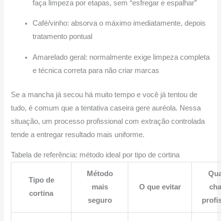
faça limpeza por etapas, sem “esfregar e espalhar”
Café/vinho: absorva o máximo imediatamente, depois
tratamento pontual
Amarelado geral: normalmente exige limpeza completa
e técnica correta para não criar marcas
Se a mancha já secou há muito tempo e você já tentou de
tudo, é comum que a tentativa caseira gere auréola. Nessa
situação, um processo profissional com extração controlada
tende a entregar resultado mais uniforme.
Tabela de referência: método ideal por tipo de cortina
Método
Qu
Tipo de
mais
O que evitar
ch
cortina
seguro
profi