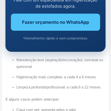
Fale com um especialista em higienização
de estofados agora.
Fazer orçamento no WhatsApp
*Atendimento rápido e sem compromisso.
Manutenção leve (aspiração/escovação): semanal ou
quinzenal
Higienização mais completa: a cada 4 a 6 meses
Limpeza profunda/profissional: a cada 6 a 12 meses
E alguns casos pedem antecipar:
Casa com pet: aumenta pelos e odor