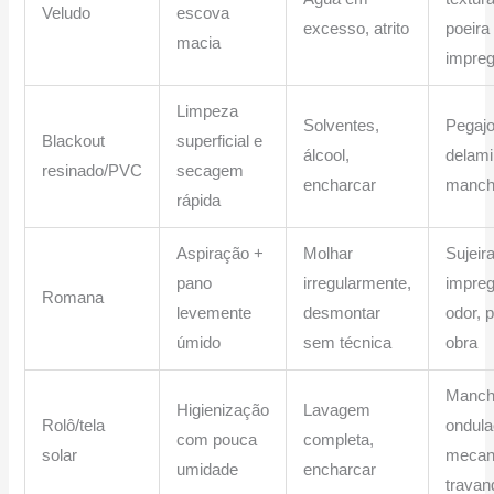
Veludo
escova
excesso, atrito
poeira
macia
impre
Limpeza
Solventes,
Pegajo
Blackout
superficial e
álcool,
delami
resinado/PVC
secagem
encharcar
manch
rápida
Aspiração +
Molhar
Sujeir
pano
irregularmente,
impre
Romana
levemente
desmontar
odor, 
úmido
sem técnica
obra
Manch
Higienização
Lavagem
Rolô/tela
ondula
com pouca
completa,
solar
mecan
umidade
encharcar
travan