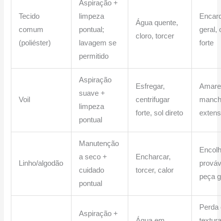
Aspiração +
Tecido
limpeza
Encar
Água quente,
comum
pontual;
geral, 
cloro, torcer
(poliéster)
lavagem se
forte
permitido
Aspiração
Esfregar,
Amare
suave +
Voil
centrifugar
manch
limpeza
forte, sol direto
exten
pontual
Manutenção
Encol
a seco +
Encharcar,
Linho/algodão
prováv
cuidado
torcer, calor
peça 
pontual
Perda
Aspiração +
Água em
textura