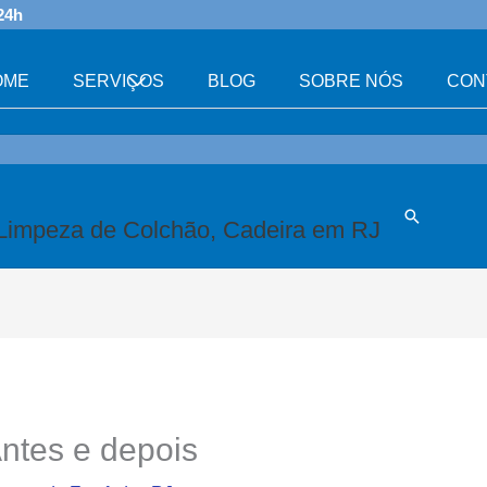
24h
OME
SERVIÇOS
BLOG
SOBRE NÓS
CON
Search
Limpeza de Colchão, Cadeira em RJ
ntes e depois