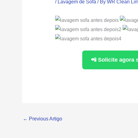
/
Lavagem de Sofá
/ By
WR Clean Lim
📲 Solicite agor
←
Previous Artigo