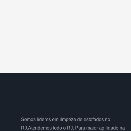
Somos líderes em limpeza de estofados no
RJ.Atendemos todo o RJ. Para maior agilidade na