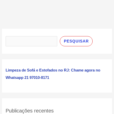
P
e
PESQUISAR
s
q
u
i
Limpeza de Sofá e Estofados no RJ: Chame agora no
s
Whatsapp 21 97010-8171
a
r
Publicações recentes