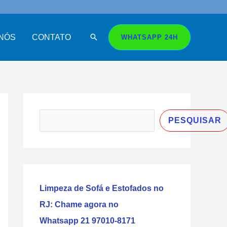
Search
NÓS
CONTATO
WHATSAPP 24H
P
e
PESQUISAR
s
q
u
i
Limpeza de Sofá e Estofados no
s
RJ: Chame agora no
a
Whatsapp 21 97010-8171