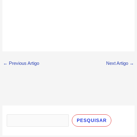
←
Previous Artigo
Next Artigo
→
P
e
PESQUISAR
s
q