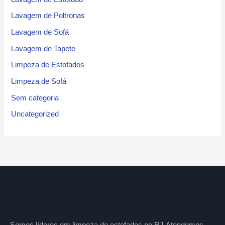
Lavagem de Poltronas
Lavagem de Sofá
Lavagem de Tapete
Limpeza de Estofados
Limpeza de Sofá
Sem categoria
Uncategorized
Somos líderes em limpeza de estofados no RJ.Atendemos