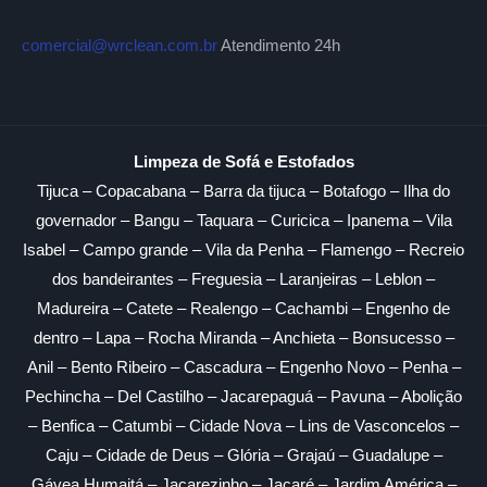
comercial@wrclean.com.br
Atendimento 24h
Limpeza de Sofá e Estofados
Tijuca – Copacabana – Barra da tijuca – Botafogo – Ilha do
governador – Bangu – Taquara – Curicica – Ipanema – Vila
Isabel – Campo grande – Vila da Penha – Flamengo – Recreio
dos bandeirantes – Freguesia – Laranjeiras – Leblon –
Madureira – Catete – Realengo – Cachambi – Engenho de
dentro – Lapa – Rocha Miranda – Anchieta – Bonsucesso –
Anil – Bento Ribeiro – Cascadura – Engenho Novo – Penha –
Pechincha – Del Castilho – Jacarepaguá – Pavuna – Abolição
– Benfica – Catumbi – Cidade Nova – Lins de Vasconcelos –
Caju – Cidade de Deus – Glória – Grajaú – Guadalupe –
Gávea Humaitá – Jacarezinho – Jacaré – Jardim América –