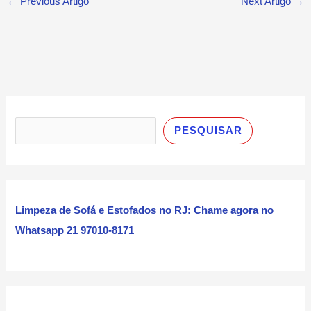
←
Previous Artigo
Next Artigo
→
P
e
PESQUISAR
s
q
u
i
Limpeza de Sofá e Estofados no RJ: Chame agora no
s
Whatsapp 21 97010-8171
a
r