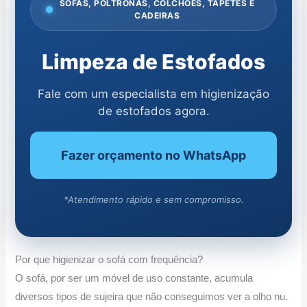
SOFÁS, POLTRONAS, COLCHÕES, TAPETES E
CADEIRAS
Limpeza de Estofados
Fale com um especialista em higienização
de estofados agora.
Fazer orçamento no WhatsApp
*Atendimento rápido e sem compromisso.
Por que higienizar o sofá com frequência?
O sofá, por ser um móvel de uso constante, acumula
diversos tipos de sujeira que não conseguimos ver a olho nu.