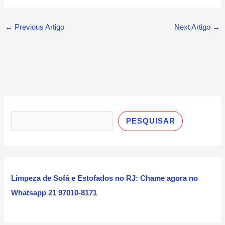
←
Previous Artigo
Next Artigo
→
P
e
PESQUISAR
s
q
u
i
Limpeza de Sofá e Estofados no RJ: Chame agora no
s
Whatsapp 21 97010-8171
a
r