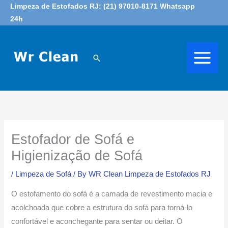
Skip
Limpeza de Estofados RJ: (21) 97010-8171 Whatsapp
24h
to
content
Search
Estofador de Sofá e
Higienização de Sofá
/
Limpeza de Sofá
/ By
WR Clean Limpeza de Estofados RJ
O estofamento do sofá é a camada de revestimento macia e
acolchoada que cobre a estrutura do sofá para torná-lo
confortável e aconchegante para sentar ou deitar. O