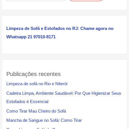
s
q
u
i
Limpeza de Sofá e Estofados no RJ: Chame agora no
s
Whatsapp 21 97010-8171
a
r
Publicações recentes
Limpeza de sofá no Rio e Niterói
Cadeira Limpa, Ambiente Saudável: Por Que Higienizar Seus
Estofados é Essencial
Como Tirar Mau Cheiro do Sofá
Mancha de Sangue no Sofá: Como Tirar